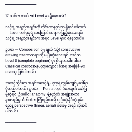
━━━━━━━━━━━━━━━
💡 သင်က ဘယ် Art Level မှာ ရှိနေသလဲ?
သင့်ရဲ့ အရည်အချင်းကို တိုင်းတာနည်းက ရိုးရှင်းပါတယ် 
— Level တစ်ခုခုရဲ့ အကြောင်းအရာ မပြည့်စုံသေးရင်၊ 
သင့်ရဲ့ အရည်အချင်းက အရင် Level မှာပဲ ရှိနေတာပါ။
ဥပမာ — Composition ၁၅ ချက် (သို့) constructive 
drawing သဘောတရားကို မပြီးဆုံးသေးရင်၊ သင်က 
Level 0 (complete beginner) မှာ ရှိနေတာပါ။ ဒါက 
Classical ကလေးအနုပညာကျောင်း စံအရ အခြေခံ မစ
သေးသူ ဖြစ်ပါတယ်။
အဆင့်တိုင်းက အရင်အဆင့်ရဲ့ ပညာနဲ့ ကျွမ်းကျင်မှုပေါ်မှာ 
မှီတည်ပါတယ်။ ဥပမာ — Portrait တွင် ခံစားချက် ဖော်ပြ
ဖို့ဆိုရင်၊ ဦးခေါင်း anatomy၊ ဖွဲ့စည်းပုံ၊ အချိုးအစား 
နားလည်မှု၊ စိတ်ထဲက ကြံစည်သလို မျဉ်းဆွဲနိုင်တဲ့ စွမ်း
ရည်နဲ့ perspective (linear, aerial) ခံစားမှု အရင် လိုအပ်
ပါတယ်။
━━━━━━━━━━━━━━━