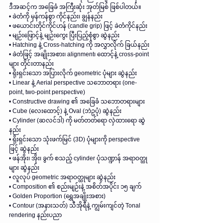
ဒီအဆင့်က အခြေခံ အကြီးဆုံး အုတ်မြစ် ဖြစ်ပါတယ်။
• ခဲတံကို မှန်ကန်စွာ ကိုင်နည်း၊ ချွန်နည်း
• ဖယောင်းတိုင်ကိုင်ဟန် (candle grip) ဖြင့် ခဲတံကိုင်နည်း
• မျဉ်းဖြောင့်နဲ့ မျဉ်းကွေး ပြီးပြည့်စုံစွာ ဆွဲနည်း
• Hatching နဲ့ Cross-hatching ကို အလွှာလိုက် ခြယ်နည်း
• ခဲတံဖြင့် အချိုးအစား၊ alignment၊ ထောင့်နဲ့ cross-point 
များ တိုင်းတာနည်း
• ရိုးရှင်းသော အပြားလိုက် geometric ပုံများ ဆွဲနည်း
• Linear နဲ့ Aerial perspective သဘောတရား (one-
point, two-point perspective)
• Constructive drawing ၏ အခြေခံ သဘောတရားများ
• Cube (လေးထောင့်) နဲ့ Oval (ဘဲဥပုံ) ဆွဲနည်း
• Cylinder (ဆလင်ဒါ) ကို မတ်တတ်ရော လှဲထားရော ဆွဲ
နည်း
• ရိုးရှင်းသော သုံးဖက်မြင် (3D) ပုံများကို perspective 
ဖြင့် ဆွဲနည်း
• ဖန်အိုး၊ အိုး၊ ခွက် စသည့် cylinder ပုံသဏ္ဍာန် အရာဝတ္ထု
များ ဆွဲနည်း
• လူလုပ် geometric အရာဝတ္ထုများ ဆွဲနည်း
• Composition ၏ စည်းမျဉ်းနဲ့ အစိတ်အပိုင်း ၁၅ ချက်
• Golden Proportion (ရွှေအချိုးအစား)
• Contour (အနားသတ်) သီအိုရီနဲ့ ကျွမ်းကျင်တဲ့ Tonal 
rendering နည်းပညာ