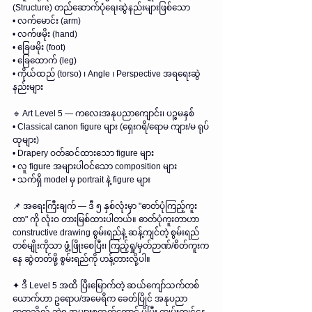
(Structure) တည်ဆောက်ပုံရေးဆွဲနည်းများဖြစ်သော
• လက်မောင်း (arm)
• လက်ဖမိုး (hand)
• ခြေဖမိုး (foot)
• ခြေထောက် (leg)
• ကိုယ်ထည် (torso) ၊ Angle ၊ Perspective အရရေးဆွဲ
နည်းများ
🔹 Art Level 5 — ကလေးအနုပညာကျောင်း၊ ပဉ္စမနှစ်
• Classical canon figure များ (ရှေးဂရိ/ရောမ ကျား/မ ရုပ်
ထုများ)
• Drapery ဝတ်ဆင်ထားသော figure များ
• လူ figure အများပါဝင်သော composition များ
• သက်ရှိ model မှ portrait နဲ့ figure များ
📌 အရေးကြီးချက် — ဒီ ၅ နှစ်လုံးမှာ "ဓာတ်ပုံကြည့်ကူး
တာ" ကို လုံးဝ တားမြစ်ထားပါတယ်။ ဓာတ်ပုံကူးတာဟာ 
constructive drawing စွမ်းရည်နဲ့ ဆန့်ကျင်တဲ့ စွမ်းရည်
တစ်မျိုးကိုသာ ဖွံ့ဖြိုးစေပြီး၊ ကြည့်ရှု/မှတ်ဉာဏ်/စိတ်ကူးက
နေ ဆွဲတတ်ဖို့ စွမ်းရည်ကို ဟန့်တားလို့ပါ။
✦ ဒီ Level 5 အထိ ပြီးမြောက်တဲ့ ဆယ်ကျော်သက်တစ်
ယောက်ဟာ ဥရောပ/အမေရိက ခေတ်ပြိုင် အနုပညာ