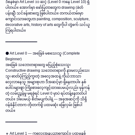
ဒီစနစ်မှာ Art Level ၁၁ ဆင့် (Level 0 ကနေ Level 10) ရှိ
ပါတယ်။ အောက်မှာ ဖော်ပြတာတွေက drawing (ခဲတံ
ပန်းချီ) သင်ခန်းစာတွေ ဖြစ်ပါတယ်။ တကယ်တမ်းမှာ 
ကျောင်းသားတွေဟာ painting, composition, sculpture, 
decorative arts, history of arts တွေကိုပါ တွဲဖက် သင်ယူ
ကြရပါတယ်။
━━━━━━━━━━━━━━━
⚫ Art Level 0 — အခြေခံ မစသေးသူ (Complete 
Beginner)
အခြေခံ သဘောတရားတွေ မပြည့်စုံသေးသူ၊ 
Constructive drawing သဘောတရားကို နားမလည်သေး
သူ၊ ဓာတ်ပုံကြည့်ကူးတဲ့ အလေ့အထနဲ့ ကိုယ်ဘာသာ 
လေ့လာနေသူ အများစုဟာ ဒီအဆင့်မှာ ရှိနေတာပါ။ နှစ်
ပေါင်းများစွာ ကြိုးစားလေ့ကျင့်ထားပေမယ့်လည်း မှန်ကန်
တဲ့ လမ်းညွှန်မှု မရခဲ့ရင် Level 0 မှာပဲ ရပ်တန့်နေတတ်ပါ
တယ်။ ဒါပေမယ့် စိတ်မပျက်ပါနဲ့ — အခုအဆင့်ကို သိရှိ
ဝန်ခံနိုင်တာက တိုးတက်ဖို့ ပထမဆုံး ခြေလှမ်း ဖြစ်ပါ
တယ်။
━━━━━━━━━━━━━━━
🔹 Art Level 1 — ကလေးအနုပညာကျောင်း၊ ပထမနှစ်