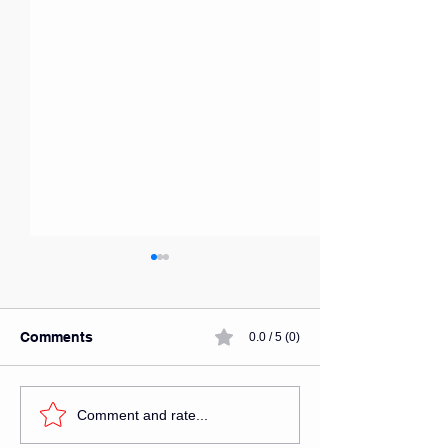
Comments
0.0 / 5 (0)
Foundation of Line in
The "Right" Wa
Comment and rate...
Art - Practice Guide - 3 |
Start Learning