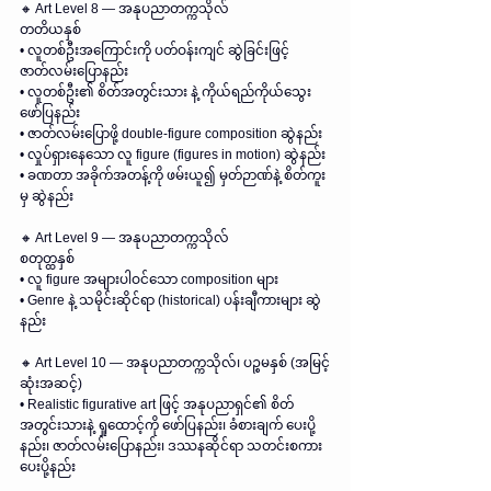
🔸 Art Level 8 — အနုပညာတက္ကသိုလ်
တတိယနှစ်
• လူတစ်ဦးအကြောင်းကို ပတ်ဝန်းကျင် ဆွဲခြင်းဖြင့် 
ဇာတ်လမ်းပြောနည်း
• လူတစ်ဦး၏ စိတ်အတွင်းသား နဲ့ ကိုယ်ရည်ကိုယ်သွေး 
ဖော်ပြနည်း
• ဇာတ်လမ်းပြောဖို့ double-figure composition ဆွဲနည်း
• လှုပ်ရှားနေသော လူ figure (figures in motion) ဆွဲနည်း
• ခဏတာ အခိုက်အတန့်ကို ဖမ်းယူ၍ မှတ်ဉာဏ်နဲ့ စိတ်ကူး
မှ ဆွဲနည်း
🔸 Art Level 9 — အနုပညာတက္ကသိုလ်
စတုတ္ထနှစ်
• လူ figure အများပါဝင်သော composition များ
• Genre နဲ့ သမိုင်းဆိုင်ရာ (historical) ပန်းချီကားများ ဆွဲ
နည်း
🔸 Art Level 10 — အနုပညာတက္ကသိုလ်၊ ပဉ္စမနှစ် (အမြင့်
ဆုံးအဆင့်)
• Realistic figurative art ဖြင့် အနုပညာရှင်၏ စိတ်
အတွင်းသားနဲ့ ရှုထောင့်ကို ဖော်ပြနည်း၊ ခံစားချက် ပေးပို့
နည်း၊ ဇာတ်လမ်းပြောနည်း၊ ဒဿနဆိုင်ရာ သတင်းစကား 
ပေးပို့နည်း