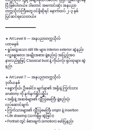
တက္ကသိုလ် ဘွဲ့ရ အများစုထက်တောင် ပိုပြီး ကျွမ်းကျင်နေ
ပြီ ဖြစ်ပါတယ်။ ဒါတောင် အကောင်းဆုံး အနုပညာ
တက္ကသိုလ်ကြီးတွေ ဝင်ဖို့ဆိုရင် နောက်ထပ် ၂–၃ နှစ် 
ပြင်ဆင်ရသေးတယ်။
━━━━━━━━━━━━━━━
🔸 Art Level 6 — အနုပညာတက္ကသိုလ်
ပထမနှစ်
• ရှုပ်ထွေးသော still life များ၊ interior၊ exterior ဆွဲနည်း
• လူ့ခန္ဓာဗေဒ၊ အချိုးအစား၊ ဖွဲ့စည်းပုံ အပြည့်အဝ 
နားလည်မှုဖြင့် Classical bust နဲ့ ကိုယ်လုံး ရုပ်ထုများ ဆွဲ
နည်း
🔸 Art Level 7 — အနုပညာတက္ကသိုလ်
ဒုတိယနှစ်
• ခန္ဓာကိုယ်၊ ဦးခေါင်း၊ မျက်နှာ၏ အရိုးနဲ့ ကြွက်သား 
anatomy ကို နက်နက်ရှိုင်းရှိုင်း
• အရိုးနဲ့ အဆစ်များ၏ ဂျီသြမေတြီ၊ ဖွဲ့စည်းပုံ၊ 
လုပ်ဆောင်ချက်
• ကြွက်သားများ၏ ဂျီသြမေတြီ၊ origin နဲ့ insertion
• Life drawing (သက်ရှိမှ ဆွဲခြင်း)
• Portrait တွင် ခံစားချက် (emotion) ဖော်ပြနည်း