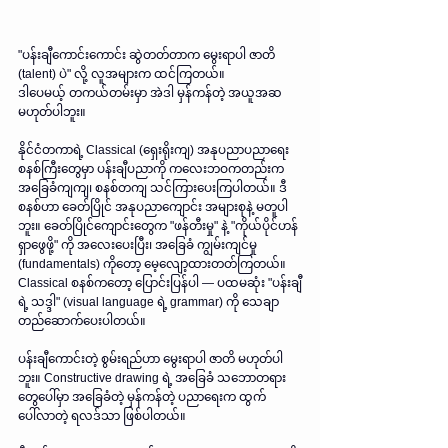
"ပန်းချီကောင်းကောင်း ဆွဲတတ်တာက မွေးရာပါ ဇာတိ 
(talent) ပဲ" လို့ လူအများက ထင်ကြတယ်။
ဒါပေမယ့် တကယ်တမ်းမှာ အဲဒါ မှန်ကန်တဲ့ အယူအဆ 
မဟုတ်ပါဘူး။
နိုင်ငံတကာရဲ့ Classical (ရှေးရိုးကျ) အနုပညာပညာရေး
စနစ်ကြီးတွေမှာ ပန်းချီပညာကို ကလေးဘဝကတည်းက 
အခြေခံကျကျ၊ စနစ်တကျ သင်ကြားပေးကြပါတယ်။ ဒီ
စနစ်ဟာ ခေတ်ပြိုင် အနုပညာကျောင်း အများစုနဲ့ မတူပါ
ဘူး။ ခေတ်ပြိုင်ကျောင်းတွေက "ဖန်တီးမှု" နဲ့ "ကိုယ်ပိုင်ဟန် 
ရှာဖွေဖို့" ကို အလေးပေးပြီး၊ အခြေခံ ကျွမ်းကျင်မှု 
(fundamentals) ကိုတော့ မေ့လျော့ထားတတ်ကြတယ်။ 
Classical စနစ်ကတော့ ပြောင်းပြန်ပါ — ပထမဆုံး "ပန်းချီ
ရဲ့ သဒ္ဒါ" (visual language ရဲ့ grammar) ကို သေချာ 
တည်ဆောက်ပေးပါတယ်။
ပန်းချီကောင်းတဲ့ စွမ်းရည်ဟာ မွေးရာပါ ဇာတိ မဟုတ်ပါ
ဘူး။ Constructive drawing ရဲ့ အခြေခံ သဘောတရား
တွေပေါ်မှာ အခြေခံတဲ့ မှန်ကန်တဲ့ ပညာရေးက ထွက်
ပေါ်လာတဲ့ ရလဒ်သာ ဖြစ်ပါတယ်။