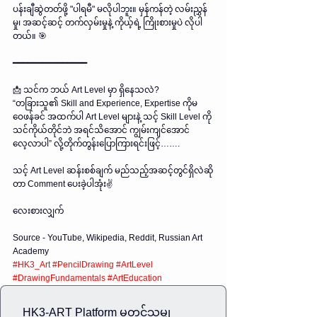
ပန်းချီဆွဲတတ်ဖို့ "ပါရမီ" မလိုပါဘူး။ မှန်ကန်တဲ့ လမ်းညွှန်
မှု၊ အဆင့်ဆင့် တက်လှမ်းမှုနဲ့ ကိုယ့်ရဲ့ ကြိုးစားမှုပဲ လိုပါ
တယ်။ 🎯
━━━━━━━━━━━━━━━
📩 သင်က ဘယ် Art Level မှာ ရှိနေသလဲ?
“တခြားသူ၏ Skill and Experience, Expertise ကိုမ
ဝေဖန်ခင် အထက်ပါ Art Level များနဲ့ သင့် Skill Level ကို
သင်ကိုယ်တိုင်ဘဲ အရင်သိအောင် ကျွမ်းကျင်အောင်
လေ့လာပါ” လို့တိုက်တွန်းပြောကြားရင်းဖြင့်…….
သင့် Art Level ဆန်းစစ်ချက် မည်သည့်အဆင့်တွင်ရှိလဲဆို
တာ Comment ပေးခဲ့ပါအုံး✌️
လေးစားလျှက်
Source - YouTube, Wikipedia, Reddit, Russian Art 
Academy
#HK3_Art
#PencilDrawing
#ArtLevel
#DrawingFundamentals
#ArtEducation
HK3-ART Platform မှတင်သမျှ 