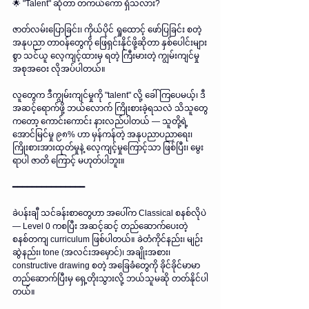
🌟 "Talent" ဆိုတာ တကယ်ကော ရှိသလား?
ဇာတ်လမ်းပြောခြင်း၊ ကိုယ်ပိုင် ရှုထောင့် ဖော်ပြခြင်း စတဲ့ 
အနုပညာ တာဝန်တွေကို ဖြေရှင်းနိုင်ဖို့ဆိုတာ နှစ်ပေါင်းများ
စွာ သင်ယူ လေ့ကျင့်ထားမှ ရတဲ့ ကြီးမားတဲ့ ကျွမ်းကျင်မှု 
အစုအဝေး လိုအပ်ပါတယ်။
လူတွေက ဒီကျွမ်းကျင်မှုကို "talent" လို့ ခေါ်ကြပေမယ့်၊ ဒီ
အဆင့်ရောက်ဖို့ ဘယ်လောက် ကြိုးစားခဲ့ရသလဲ သိသူတွေ
ကတော့ ကောင်းကောင်း နားလည်ပါတယ် — သူတို့ရဲ့ 
အောင်မြင်မှု ၉၈% ဟာ မှန်ကန်တဲ့ အနုပညာပညာရေး၊ 
ကြိုးစားအားထုတ်မှုနဲ့ လေ့ကျင့်မှုကြောင့်သာ ဖြစ်ပြီး၊ မွေး
ရာပါ ဇာတိ ကြောင့် မဟုတ်ပါဘူး။
━━━━━━━━━━━━━━━
ခဲပန်းချီ သင်ခန်းစာတွေဟာ အပေါ်က Classical စနစ်လိုပဲ 
— Level 0 ကစပြီး အဆင့်ဆင့် တည်ဆောက်ပေးတဲ့ 
စနစ်တကျ curriculum ဖြစ်ပါတယ်။ ခဲတံကိုင်နည်း၊ မျဉ်း
ဆွဲနည်း၊ tone (အလင်းအမှောင်)၊ အချိုးအစား၊ 
constructive drawing စတဲ့ အခြေခံတွေကို ခိုင်ခိုင်မာမာ 
တည်ဆောက်ပြီးမှ ရှေ့တိုးသွားလို့ ဘယ်သူမဆို တတ်နိုင်ပါ
တယ်။