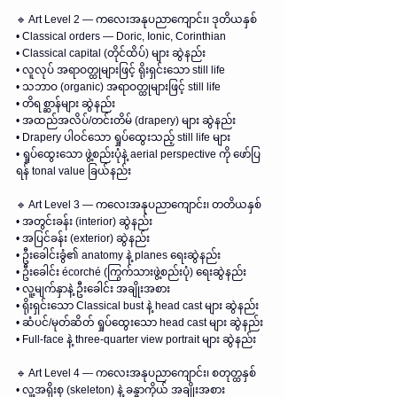
🔹 Art Level 2 — ကလေးအနုပညာကျောင်း၊ ဒုတိယနှစ်
• Classical orders — Doric, Ionic, Corinthian
• Classical capital (တိုင်ထိပ်) များ ဆွဲနည်း
• လူလုပ် အရာဝတ္ထုများဖြင့် ရိုးရှင်းသော still life
• သဘာဝ (organic) အရာဝတ္ထုများဖြင့် still life
• တိရစ္ဆာန်များ ဆွဲနည်း
• အထည်အလိပ်/တင်းတိမ် (drapery) များ ဆွဲနည်း
• Drapery ပါဝင်သော ရှုပ်ထွေးသည့် still life များ
• ရှုပ်ထွေးသော ဖွဲ့စည်းပုံနဲ့ aerial perspective ကို ဖော်ပြ
ရန် tonal value ခြယ်နည်း
🔹 Art Level 3 — ကလေးအနုပညာကျောင်း၊ တတိယနှစ်
• အတွင်းခန်း (interior) ဆွဲနည်း
• အပြင်ခန်း (exterior) ဆွဲနည်း
• ဦးခေါင်းခွံ၏ anatomy နဲ့ planes ရေးဆွဲနည်း
• ဦးခေါင်း écorché (ကြွက်သားဖွဲ့စည်းပုံ) ရေးဆွဲနည်း
• လူ့မျက်နှာနဲ့ ဦးခေါင်း အချိုးအစား
• ရိုးရှင်းသော Classical bust နဲ့ head cast များ ဆွဲနည်း
• ဆံပင်/မုတ်ဆိတ် ရှုပ်ထွေးသော head cast များ ဆွဲနည်း
• Full-face နဲ့ three-quarter view portrait များ ဆွဲနည်း
🔹 Art Level 4 — ကလေးအနုပညာကျောင်း၊ စတုတ္ထနှစ်
• လူ့အရိုးစု (skeleton) နဲ့ ခန္ဓာကိုယ် အချိုးအစား 