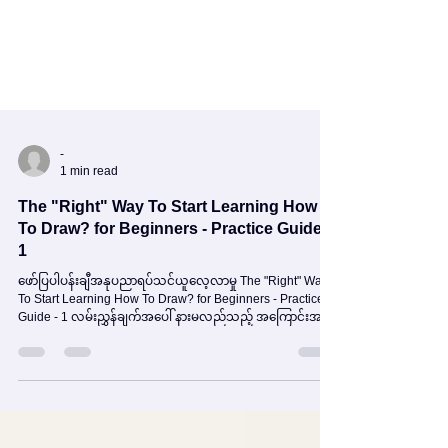
-
1 min read
The "Right" Way To Start Learning How
To Draw? for Beginners - Practice Guide -
1
ဖော်ပြပါပန်းချီအနုပညာရပ်သင်ယူလေ့လာမှု The "Right" Way
To Start Learning How To Draw? for Beginners - Practice
Guide - 1 လမ်းညွှန်ချက်အပေါ် နားမလည်သည့် အကြောင်းအရာ
များ ဆက်လက်မေးမြန်းလိုပါက Comment Box တွင်မေးမြန်း
ထားနိုင်ပါတယ်။ 🎨 အနုပညာကို ချစ်သူတိုင်းအတွက် – HK3-
ART သည် သင့်ရဲ့အနုပညာခရီးမှာ အမြဲအတူရှိနေပါမယ်။ ✨