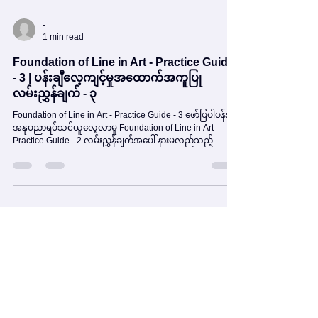
-
1 min read
Foundation of Line in Art - Practice Guide
- 3 | ပန်းချီလေ့ကျင့်မှုအထောက်အကူပြု
လမ်းညွှန်ချက် - ၃
Foundation of Line in Art - Practice Guide - 3 ဖော်ပြပါပန်းချီ
အနုပညာရပ်သင်ယူလေ့လာမှု Foundation of Line in Art -
Practice Guide - 2 လမ်းညွှန်ချက်အပေါ် နားမလည်သည့်
အကြောင်းအရာများ ဆက်လက်မေးမြန်းလိုပါက Comment Box
တွင်မေးမြန်းထားနိုင်ပါတယ်။ 🎨 အနုပညာကို ချစ်သူတိုင်း
အတွက် – HK3-ART သည် သင့်ရဲ့အနုပညာခရီးမှာ အမြဲအတူရှိ
နေပါမယ်။ ✨ အနုပညာနဲ့ နည်းပညာပေါင်းစပ်မှု – အခုပဲစတင်
လိုက်ပါ! HK3-ART https://www.hk3-art.com Foundation of
Line in Art - Practice Guide - 2 Online Art Education Plat