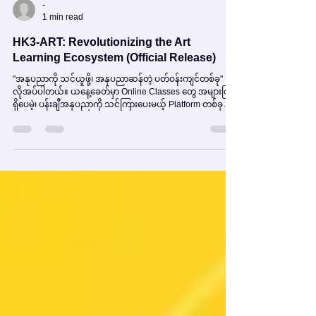
-
1 min read
HK3-ART: Revolutionizing the Art
Learning Ecosystem (Official Release)
"အနုပညာကို သင်ယူဖို့၊ အနုပညာဆန်တဲ့ ပတ်ဝန်းကျင်တစ်ခု"
လိုအပ်ပါတယ်။ ယနေ့ခေတ်မှာ Online Classes တွေ အများကြီး
ရှိပေမဲ့၊ ပန်းချီအနုပညာကို သင်ကြားပေးမယ့် Platform တစ်ခုဟာ
သာမန် Website တစ်ခုလို အချက်အလက်တွေ စုပြုံတင်ထားရုံနဲ့
မလုံလောက်ပါဘူး။ ဒါကြောင့်လည်း ၂ နှစ်နီးပါး Solo
Development မှသည်... ပြီးပြည့်စုံသော Eco System တစ်ခုဆီ
သို့ HK3-ART ကို တစ်ခြားသော သင်ကြားရေး Platform တွေနဲ့ မ
တူအောင် ဖန်တီးခဲ့တာပါ။ ဒီ Platform ဟာ ဝယ်ယူထားတဲ့
Template တစ်ခုမဟုတ်သလို၊ သာမန် Developer တစ်ယောက်ရဲ