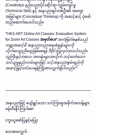
(Creativity)၊ နည်းပညာပိုင်းဆိုင်ရာ ကျွမ်းကျင်မှု 
(Technical Skill) နှင့် အနုပညာရှင်တစ်ဦး၏ အတွေး
အမြင်များ (Conceptual Thinking) ကို အဆင့်ဆင့် ပုံဖော်
တည်ဆောက်ပေးပါသည်။
"
HK3-ART Online Art Classes: Evaluation System 
for Zoom Art Classes 
အမှတ်ပေး*
အကဲဖြတ်စနစ်သည် 
ကမ္ဘာ့အဆင့်မီ အနုပညာပညာရေးစံနှုန်းများကို 
လိုက်လျောညီထွေဖြစ်စေရန် ဒီဇိုင်းပြုလုပ်ထားပါသည်။ 
လူကြီးနှင့်ကလေး အတန်းများအလိုက် သင့်တော်သော 
သင်ယူမှုနည်းလမ်းများဖြင့် သင့်အနုပညာစွမ်းရည်ကို 
အဆင့်မြှင့်တင်ပေးရန်ကြိုးစားလျှက်ရှိပါသည်။”*
အနုပညာဖြင့် ပျော်ရွှင်သော သင်ကြားမှုအခိုက်အတန့်များ 
ဖန်တီးနိုင်ကြပါစေ!
(ကူးယူဖော်ပြခွင့်မပြု)
လေးစားလျှက်  