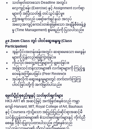
သတ်မှတ်ထားသော Deadline အတွင်း 
လေ့ကျင့်ခန်း (Exercise) နှင့် Assignment လက်ရာ
များကို အပြီးသတ်၍ တင်သွင်းနိုင်မှု။  
ဤအချက်သည် ပရော်ဖက်ရှင်နယ် အလုပ်
အလေ့အကျင့်ကောင်းတစ်ခုဖြစ်သော အချိန်စီမံခန့်ခွဲ
မှု (Time Management) စွမ်းရည်ကို ပြသပါသည်။
၉။ Zoom Class တွင် ပါဝင်ဆွေးနွေးမှု (Class 
Participation)
အွန်လိုင်းအတန်းခန်းအတွင်း ဆရာမေးသော မေးခွန်း
များကို ပြန်လည်ဖြေကြားခြင်း။  
ကိုယ်ပိုင်အတွေ့အကြုံများကို မျှဝေခြင်း။  
အခြားသင်တန်းသားများ၏ လက်ရာများကို ကြည့်ရှု
ဝေဖန်အကြံပေးခြင်း (Peer Review)။  
အုပ်စုလိုက် ဆွေးနွေးမှုများတွင် တက်တက်ကြွကြွ 
ပါဝင်ခြင်းတို့ကို အကဲဖြတ်ပါသည်။
ရမှတ်ပွိုင့်စုစည်းမှုနှင့် သတ်မှတ်ချက်များ
HK3-ART ၏ အဆင့်မြင့် အကဲဖြတ်စနစ်သည် ကမ္ဘာ
ကျော် Harvard, MIT, Royal College of Art, Bauhaus 
နှင့် Coursera ကဲ့သို့သော အပြည်ပြည်ဆိုင်ရာအဆင့်မီ 
သင်ရိုးညွှန်းတမ်းများ၏ စံသတ်မှတ်ချက်များနှင့် ကိုက်ညီ
စေရန် ဒီဇိုင်းပြုလုပ်ထားပါသည်။ ဤစနစ်သည် 
သင်တန်းသားများ၏ တီထွင်ဖန်တီးမှုစွမ်းရည် 