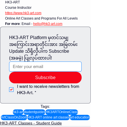
HK3-ART  
Course Instructor  
https://www.hk3-art.com
Online Art Classes and Programs For All Levels  
For more
: Email - 
hello@hk3-art.com
HK3-ART Platform မှတင်သမျှ 
အကြောင်းအရာတိုင်းအား အမြဲတမ်း 
Update သိရှိလိုပါက Subscribe 
(အခမဲ့) ပြုလုပ်ထားပါ!
Subscribe
I want to receive newsletters from 
HK3-Art.
*
Tags:
hk3-art
studentguides
HK3ARTOnlineClass
ArtClassOnZoom
HK3-ART online art classes
art education
HK3-ART Classes - Student Guide