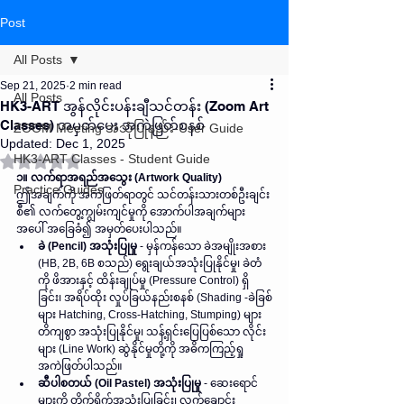
Post
All Posts
Sep 21, 2025
2 min read
All Posts
HK3-ART အွန်လိုင်းပန်းချီသင်တန်း (Zoom Art
Classes) အမှတ်ပေး အကဲဖြတ်စနစ်
ZOOM Meeting အသုံပြုနည်း-User Guide
Updated:
Dec 1, 2025
HK3-ART Classes - Student Guide
Rated NaN out of 5 stars.
၁။ လက်ရာအရည်အသွေး (Artwork Quality)
Practice Guides
ဤအချက်ကို အကဲဖြတ်ရာတွင် သင်တန်းသားတစ်ဦးချင်း
စီ၏ လက်တွေ့ကျွမ်းကျင်မှုကို အောက်ပါအချက်များ
အပေါ် အခြေခံ၍ အမှတ်ပေးပါသည်။  
ခဲ (Pencil) အသုံးပြုမှု
 - မှန်ကန်သော ခဲအမျိုးအစား 
(HB, 2B, 6B စသည်) ရွေးချယ်အသုံးပြုနိုင်မှု၊ ခဲတံ
ကို ဖိအားနှင့် ထိန်းချုပ်မှု (Pressure Control) ရှိ
ခြင်း၊ အရိပ်ထိုး လှုပ်ခြယ်နည်းစနစ် (Shading -ခဲခြစ်
များ Hatching, Cross-Hatching, Stumping) များ 
တိကျစွာ အသုံးပြုနိုင်မှု၊ သန့်ရှင်းပြေပြစ်သော လိုင်း
များ (Line Work) ဆွဲနိုင်မှုတို့ကို အဓိကကြည့်ရှု
အကဲဖြတ်ပါသည်။  
ဆီပါစတယ် (Oil Pastel) အသုံးပြုမှု
 - ဆေးရောင်
များကို တိုက်ရိုက်အသုံးပြုခြင်း၊ လက်ချောင်း 