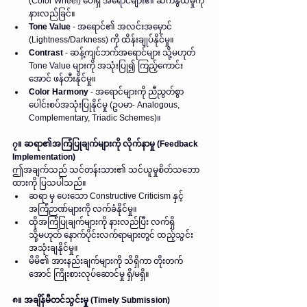
(Color Wheel) ပေါ်ရှိ အရောင်များ၏ ဆက်နွယ်မှုကို 
နားလည်ခြင်။  
Tone Value
 - အရောင်၏ အလင်းအမှောင် 
(Lightness/Darkness) ကို ထိန်းချုပ်နိုင်မှု။  
Contrast
 - ဆန့်ကျင်ဘက်အရောင်များ သို့မဟုတ် 
Tone Value များကို အသုံးပြု၍ ကြည့်ကောင်း
အောင် ဖန်တီးနိုင်မှု။  
Color Harmony
 - အရောင်များကို ညီညွတ်စွာ 
ပေါင်းစပ်အသုံးပြုနိုင်မှု (ဥပမာ- Analogous, 
Complementary, Triadic Schemes)။
၇။ ဆရာ၏အကြံပြုချက်များကို လိုက်နာမှု (Feedback 
Implementation)
ဤအချက်သည် သင်တန်းသား၏ သင်ယူမှုစိတ်သဘော
ထားကို ပြသပါသည်။  
ဆရာ မှ ပေးသော Constructive Criticism နှင့် 
အကြံဉာဏ်များကို လက်ခံနိုင်မှု။  
ထိုအကြံပြုချက်များကို နားလည်ပြီး လက်ရှိ 
သို့မဟုတ် နောက်ပိုင်းလက်ရာများတွင် ထည့်သွင်း
အသုံးချနိုင်မှု။  
မိမိ၏ အားနည်းချက်များကို သိရှိကာ တိုးတက်
အောင် ကြိုးစားလုပ်ဆောင်မှု ရှိ/မရှိ။
၈။ အချိန်မီတင်သွင်းမှု (Timely Submission)