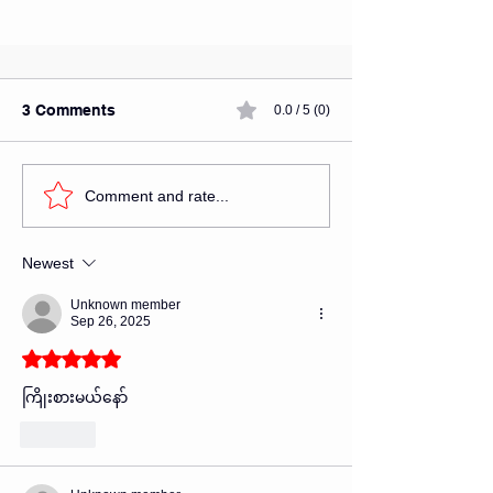
3 Comments
0.0 / 5 (0)
Comment and rate...
Newest
HK3-ART Online Classes: Earn
Points and Certificates System
Unknown member
Sep 26, 2025
အွန်လိုင်းပန်းချီသင်တန်းတွင်
Rated 5 out of 5 stars.
စစ်ဆေးအကဲဖြတ်ခြင်း ရမှတ်စနစ်
ကြိုးစားမယ်နော်
(Point System) နှင့် အသိအမှတ်ပြု
Like
လက်မှတ်ချီးမြင့်မှု