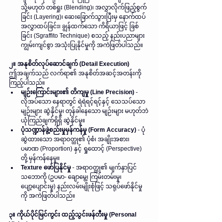
သို့မဟုတ် တစ်ရှုး (Blending)၊ အလွှာလိုက်ဖြည့်စွက်
ခြင်း (Layering)၊ ဆေးခြောက်သွားပြီးမှ နောက်ထပ်
အလွှာထပ်ခြင်း၊ ချွန်ထက်သော ကိရိယာဖြင့် ခြစ်
ခြင်း (Sgraffito Technique) စသည့် နည်းပညာများ 
ကျွမ်းကျင်စွာ အသုံးပြုနိုင်မှုကို အကဲဖြတ်ပါသည်။
၂။ အနုစိတ်လုပ်ဆောင်ချက် (Detail Execution)
ဤအချက်သည် လက်ရာ၏ အနုစိတ်အဆင့်အတန်းကို 
ကြည့်ပါသည်။  
မျဉ်းကြောင်းများ၏ တိကျမှု (Line Precision)
 - 
လိုအပ်သော နေရာတွင် ရဲရဲရင့်ရင့်နှင့် သေသပ်သော 
မျဉ်းများ ဆွဲနိုင်မှု၊ တုန်ခါနေသော မျဉ်းများ မဟုတ်ဘဲ 
ယုံကြည်ချက်ရှိရှိ ဆွဲနိုင်မှု။  
ပုံသဏ္ဍာန်ဖွဲ့စည်းမှုမှန်ကန်မှု (Form Accuracy)
 - ပုံ
ဆွဲထားသော အရာဝတ္ထု၏ ပုံစံ၊ အချိုးအစား၊ 
ပမာဏ (Proportion) နှင့် ရှုထောင့် (Perspective) 
တို့ မှန်ကန်နေမှု။  
Texture ဖော်ပြနိုင်မှု
 - အရာဝတ္ထု၏ မျက်နှာပြင်
သဘောကို (ဥပမာ- ချောမွေ့၊ ကြမ်းတမ်းမှု၊ 
ပျော့ပျောင်းမှု) နည်းလမ်းမျိုးစုံဖြင့် သရုပ်ဖော်နိုင်မှု
ကို အကဲဖြတ်ပါသည်။
၃။ ကိုယ်ပိုင်မြင်ကွင်း ထည့်သွင်းဖန်တီးမှု (Personal 