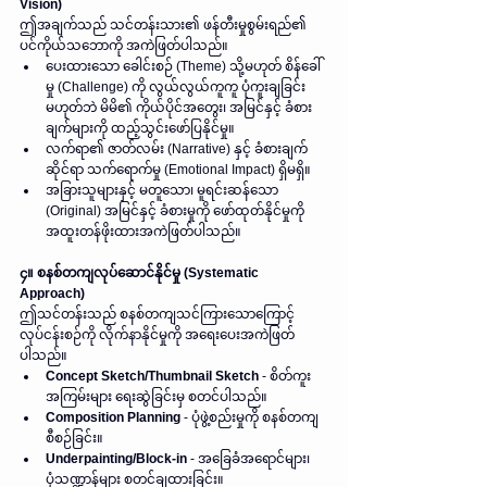
Vision)
ဤအချက်သည် သင်တန်းသား၏ ဖန်တီးမှုစွမ်းရည်၏ 
ပင်ကိုယ်သဘောကို အကဲဖြတ်ပါသည်။  
ပေးထားသော ခေါင်းစဉ် (Theme) သို့မဟုတ် စိန်ခေါ်
မှု (Challenge) ကို လွယ်လွယ်ကူကူ ပုံကူးချခြင်း
မဟုတ်ဘဲ မိမိ၏ ကိုယ်ပိုင်အတွေး၊ အမြင်နှင့် ခံစား
ချက်များကို ထည့်သွင်းဖော်ပြနိုင်မှု။  
လက်ရာ၏ ဇာတ်လမ်း (Narrative) နှင့် ခံစားချက်
ဆိုင်ရာ သက်ရောက်မှု (Emotional Impact) ရှိမရှိ။  
အခြားသူများနှင့် မတူသော၊ မူရင်းဆန်သော 
(Original) အမြင်နှင့် ခံစားမှုကို ဖော်ထုတ်နိုင်မှုကို 
အထူးတန်ဖိုးထားအကဲဖြတ်ပါသည်။
၄။ စနစ်တကျလုပ်ဆောင်နိုင်မှု (Systematic 
Approach)
ဤသင်တန်းသည် စနစ်တကျသင်ကြားသောကြောင့် 
လုပ်ငန်းစဉ်ကို လိုက်နာနိုင်မှုကို အရေးပေးအကဲဖြတ်
ပါသည်။  
Concept Sketch/Thumbnail Sketch
 - စိတ်ကူး
အကြမ်းများ ရေးဆွဲခြင်းမှ စတင်ပါသည်။  
Composition Planning
 - ပုံဖွဲ့စည်းမှုကို စနစ်တကျ 
စီစဉ်ခြင်း။  
Underpainting/Block-in
 - အခြေခံအရောင်များ၊ 
ပုံသဏ္ဍာန်များ စတင်ချထားခြင်း။  