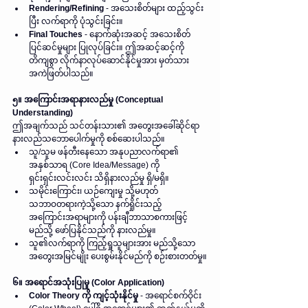
Rendering/Refining
 - အသေးစိတ်များ ထည့်သွင်း
ပြီး လက်ရာကို ပုံသွင်းခြင်း။  
Final Touches
 - နောက်ဆုံးအဆင့် အသေးစိတ်
ပြင်ဆင်မှုများ ပြုလုပ်ခြင်း။ ဤအဆင့်ဆင့်ကို 
တိကျစွာ လိုက်နာလုပ်ဆောင်နိုင်မှုအား မှတ်သား
အကဲဖြတ်ပါသည်။
၅။ အကြောင်းအရာနားလည်မှု (Conceptual 
Understanding)
ဤအချက်သည် သင်တန်းသား၏ အတွေးအခေါ်ဆိုင်ရာ 
နားလည်သဘောပေါက်မှုကို စစ်ဆေးပါသည်။  
သူ/သူမ ဖန်တီးနေသော အနုပညာလက်ရာ၏ 
အနှစ်သာရ (Core Idea/Message) ကို 
ရှင်းရှင်းလင်းလင်း သိရှိနားလည်မှု ရှိ/မရှိ။  
သမိုင်းကြောင်း၊ ယဉ်ကျေးမှု သို့မဟုတ် 
သဘာဝတရားကဲ့သို့သော နက်ရှိုင်းသည့် 
အကြောင်းအရာများကို ပန်းချီဘာသာစကားဖြင့် 
မည်သို့ ဖော်ပြနိုင်သည်ကို နားလည်မှု။  
သူ၏လက်ရာကို ကြည့်ရှုသူများအား မည်သို့သော 
အတွေးအမြင်မျိုး ပေးစွမ်းနိုင်မည်ကို စဉ်းစားတတ်မှု။
၆။ အရောင်အသုံးပြုမှု (Color Application)
Color Theory ကို ကျင့်သုံးနိုင်မှု
 - အရောင်စက်ဝိုင်း 