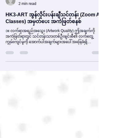
-
2 min read
HK3-ART အွန်လိုင်းပန်းချီသင်တန်း (Zoom Art
Classes) အမှတ်ပေး အကဲဖြတ်စနစ်
၁။ လက်ရာအရည်အသွေး (Artwork Quality) ဤအချက်ကို
အကဲဖြတ်ရာတွင် သင်တန်းသားတစ်ဦးချင်းစီ၏ လက်တွေ့
ကျွမ်းကျင်မှုကို အောက်ပါအချက်များအပေါ် အခြေခံ၍
အမှတ်ပေးပါသည်။ ခဲ (Pencil) အသုံးပြုမှု - မှန်ကန်သော ခဲ
အမျိုးအစား (HB, 2B, 6B စသည်) ရွေးချယ်အသုံးပြုနိုင်မှု၊ ခဲတံ
ကို ဖိအားနှင့် ထိန်းချုပ်မှု (Pressure Control) ရှိခြင်း၊ အရိပ်ထိုး
လှုပ်ခြယ်နည်းစနစ် (Shading -ခဲခြစ်များ Hatching, Cross-
Hatching, Stumping) များ တိကျစွာ အသုံးပြုနိုင်မှု၊ သန့်ရှင်း
ပြေပြစ်သော လိုင်းများ (Line Work) ဆွဲနိုင်