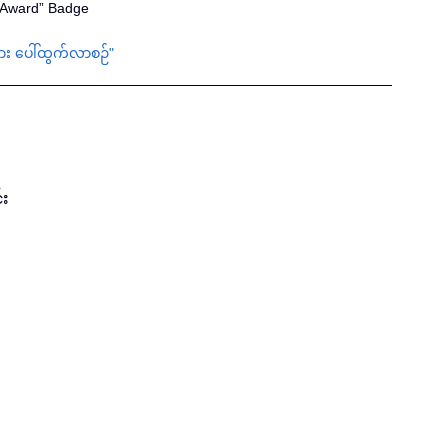
r Award” Badge
ျား ပေါ်ထွက်လာစဉ်"
်း