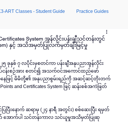
3-ART Classes - Student Guide
Practice Guides
rtificates System အွန်လိုင်းပန်းချီသင်တန်းတွင်
) နှင့် အသိအမှတ်ပြုလက်မှတ်ချီးမြင့်မှု
 ခုနှစ် ၇ လပိုင်းမှစတင်ကာ ပန်းချီအနုပညာအွန်လိုင်း
ုပ်ငန်းစဉ်အား စတင်၍ အသက်ဝင်အကောင်ထည်ဖော်
ြင့် မိမိတို့၏ အနုပညာစွမ်းရည်ကို အဆင့်ဆင့်တိုးတက်
oints and Certificates System ဖြင့် ဆန်းစစ်အကဲဖြတ်
ြပြီးနောက် ဆရာမှ (၂၄ နာရီ အတွင်း) စစ်ဆေးပြီး ရမှတ်
လိုက် အောက်ပါ သင်တန်းကာလ သင်ယူမှုအသိမှတ်ပြုဆု