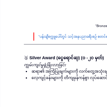
“Bronz
"ပန်းချီစက္ကူပေါ်တွင် သင့်အနုပညာခရီးစဉ် စတင
🥈 
Silver Award (ငွေရောင်ဆု) (၀ -၂၀ မှတ်)
ကျွမ်းကျင်မှုဖွံ့ဖြိုးလာခြင်း
ဆရာ၏ အကြံပြုချက်များကို လက်တွေ့အသုံးချ
လေ့ကျင့်ခန်းများကို တိကျမှန်ကန်စွာ လုပ်ဆောင်