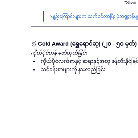
“Slive
"မျဉ်းကြောင်းများက သက်ဝင်လာပြီး ပုံသဏ္ဍာန်မ
🥇 
Gold Award (ရွှေရောင်ဆု) (၂၀ - ၅၀ မှတ်)
ကိုယ်ပိုင်ဟန် ဖော်ထုတ်ခြင်း
ကိုယ်ပိုင်လက်ရာနှင့် ဆရာနှင့်အတူ ဖန်တီးနိုင်ခြင
သင်ခန်းစာများကို နားလည်ခြင်း