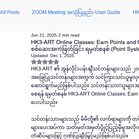
All Posts
ZOOM Meeting အသုံပြုနည်း-User Guide
HK
Jun 21, 2025
2 min read
HK3-ART Online Classes: Earn Points and Ce
စစ်ဆေးအကဲဖြတ်ခြင်း ရမှတ်စနစ် (Point System
Updated:
Dec 1, 2025
Rated NaN out of 5 stars.
HK3-ART ၏ အွန်လိုင်းပန်းချီသင်တန်းများသည် ၂၀၂၅
အခြေပြုသင်တန်းများအတွက် သင်ကြားသင်ယူမှုလ
ဆောင်ရွက်မည်ဖြစ်ပါသည်။ သင်တန်းသား/သူများအနေဖ
စေရန် ရမှတ်စနစ် HK3-ART Online Classes: Earn P
ပေးပါသည်။ 
သင်တန်းသားများသည် မိမိတို့၏ လက်ရာများကို တင်ပ
များပေးအပ်ကာ သတ်မှတ်အမှတ်ပွိုင့်ပြည့်မှီမှုအ
တံဆိပ်များဖြင့် ဂုဏ်ပြုချီးမြှင့်မည်ဖြစ်ပါသည်။