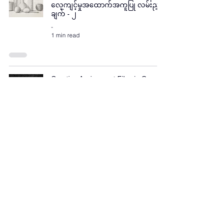
လေ့ကျင့်မှုအထောက်အကူပြု လမ်းညွှန်
ချက် - ၂
-
1 min read
Creating Assignment Files in Google
Docs - Step by Step Tutorials for
HK3-ART Online Art Class
-
4 min read
HK3-ART အွန်လိုင်းပန်းချီသင်တန်း
(Zoom Art Classes) အမှတ်ပေး
အကဲဖြတ်စနစ်
-
2 min read